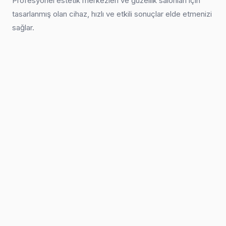
Profesyonel estetik merkezleri ve güzellik salonları için
tasarlanmış olan cihaz, hızlı ve etkili sonuçlar elde etmenizi
sağlar.
© 2026 İncesu Kozmetik. Tüm hakları saklıdır. ·
Blog & Rehberler
Made by KCS